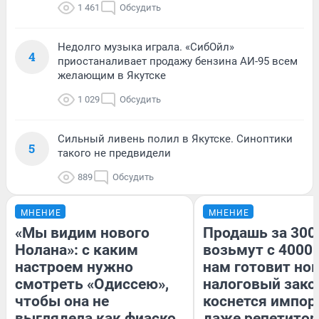
1 461
Обсудить
Недолго музыка играла. «СибОйл»
4
приостаналивает продажу бензина АИ-95 всем
желающим в Якутске
1 029
Обсудить
Сильный ливень полил в Якутске. Синоптики
5
такого не предвидели
889
Обсудить
МНЕНИЕ
МНЕНИЕ
«Мы видим нового
Продашь за 3000
Нолана»: с каким
возьмут с 4000.
настроем нужно
нам готовит но
смотреть «Одиссею»,
налоговый зако
чтобы она не
коснется импор
выглядела как фиаско
даже репетитор