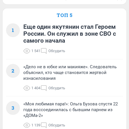
ТОП 5
Еще один якутянин стал Героем
1
России. Он служил в зоне СВО с
самого начала
1 541
Обсудить
«Дело не в юбке или макияже». Следователь
2
объяснил, кто чаще становится жертвой
изнасилования
1 404
Обсудить
«Моя любимая пара!»: Ольга Бузова спустя 22
3
года воссоединилась с бывшим парнем из
«ДОМа-2»
1 139
Обсудить