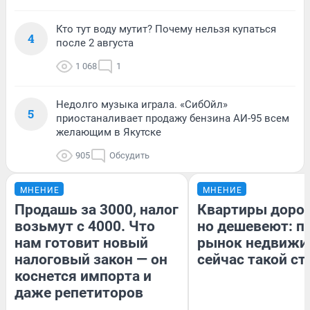
Кто тут воду мутит? Почему нельзя купаться
4
после 2 августа
1 068
1
Недолго музыка играла. «СибОйл»
5
приостаналивает продажу бензина АИ-95 всем
желающим в Якутске
905
Обсудить
МНЕНИЕ
МНЕНИЕ
Продашь за 3000, налог
Квартиры доро
возьмут с 4000. Что
но дешевеют: п
нам готовит новый
рынок недвижи
налоговый закон — он
сейчас такой с
коснется импорта и
даже репетиторов