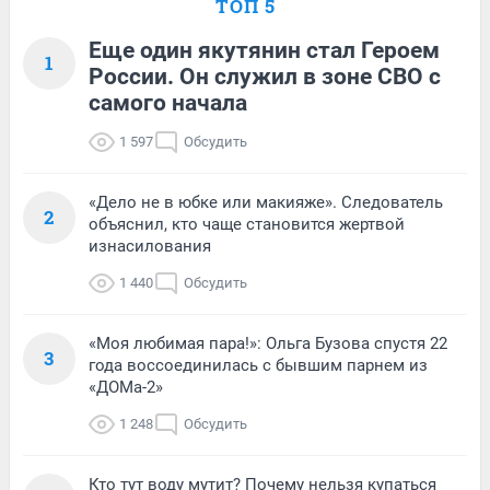
ТОП 5
Еще один якутянин стал Героем
1
России. Он служил в зоне СВО с
самого начала
1 597
Обсудить
«Дело не в юбке или макияже». Следователь
2
объяснил, кто чаще становится жертвой
изнасилования
1 440
Обсудить
«Моя любимая пара!»: Ольга Бузова спустя 22
3
года воссоединилась с бывшим парнем из
«ДОМа-2»
1 248
Обсудить
Кто тут воду мутит? Почему нельзя купаться