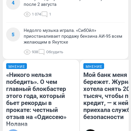
4
после 2 августа
1 074
1
Недолго музыка играла. «СибОйл»
5
приостаналивает продажу бензина АИ-95 всем
желающим в Якутске
938
Обсудить
МНЕНИЕ
МНЕНИЕ
«Никого нельзя
Мой банк меня
победить». О чем
бережет. Журн
главный блокбастер
хотела снять 20
этого года, который
тысяч, чтобы п
бьет рекорды в
кредит, — к ней
прокате: честный
приехала служб
отзыв на «Одиссею»
безопасности
Нолана