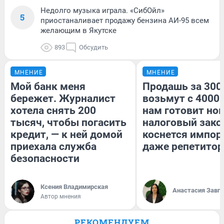
Недолго музыка играла. «СибОйл»
5
приостаналивает продажу бензина АИ-95 всем
желающим в Якутске
893
Обсудить
МНЕНИЕ
МНЕНИЕ
Мой банк меня
Продашь за 3000
бережет. Журналист
возьмут с 4000.
хотела снять 200
нам готовит но
тысяч, чтобы погасить
налоговый зако
кредит, — к ней домой
коснется импор
приехала служба
даже репетитор
безопасности
Ксения Владимирская
Анастасия Завг
Автор мнения
РЕКОМЕНДУЕМ