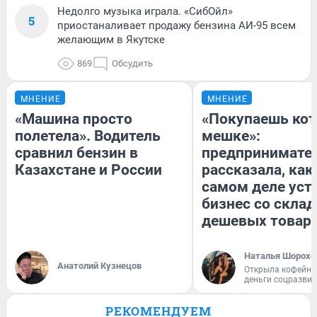
Недолго музыка играла. «СибОйл»
5
приостаналивает продажу бензина АИ-95 всем
желающим в Якутске
869
Обсудить
МНЕНИЕ
МНЕНИЕ
«Машина просто
«Покупаешь кот
полетела». Водитель
мешке»:
сравнил бензин в
предпринимате
Казахстане и России
рассказала, как
самом деле уст
бизнес со скла
дешевых товар
Наталья Шорохо
Анатолий Кузнецов
Открыла кофейну
деньги соцразви
РЕКОМЕНДУЕМ