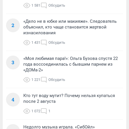
1 581
Обсудить
«Дело не в юбке или макияже». Следователь
2
объяснил, кто чаще становится жертвой
изнасилования
1 431
Обсудить
«Моя любимая пара!»: Ольга Бузова спустя 22
3
года воссоединилась с бывшим парнем из
«ДОМа-2»
1 221
Обсудить
Кто тут воду мутит? Почему нельзя купаться
4
после 2 августа
1 072
1
Недолго музыка играла. «СибОйл»