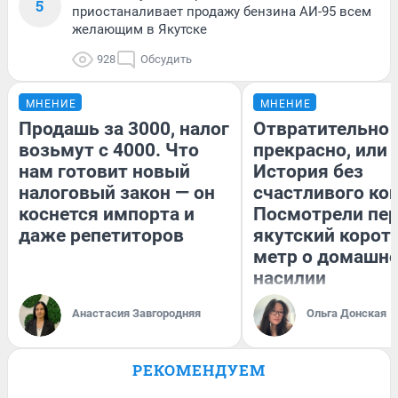
5
приостаналивает продажу бензина АИ-95 всем
желающим в Якутске
928
Обсудить
МНЕНИЕ
МНЕНИЕ
Продашь за 3000, налог
Отвратительно
возьмут с 4000. Что
прекрасно, или
нам готовит новый
История без
налоговый закон — он
счастливого кон
коснется импорта и
Посмотрели пе
даже репетиторов
якутский корот
метр о домашн
насилии
Анастасия Завгородняя
Ольга Донская
РЕКОМЕНДУЕМ