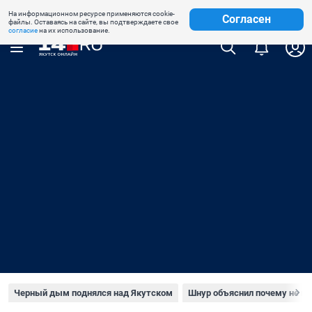
На информационном ресурсе применяются cookie-
Недвижимость
Знакомства
Погода
Телепрограмма
Согласен
файлы. Оставаясь на сайте, вы подтверждаете свое
согласие
на их использование.
Черный дым поднялся над Якутском
Шнур объяснил почему не пр