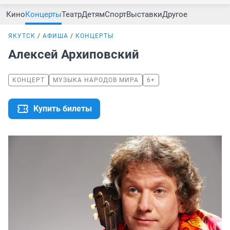
Кино
Концерты
Театр
Детям
Спорт
Выставки
Другое
ЯКУТСК
АФИША
КОНЦЕРТЫ
Алексей Архиповский
КОНЦЕРТ
МУЗЫКА НАРОДОВ МИРА
6+
Купить билеты