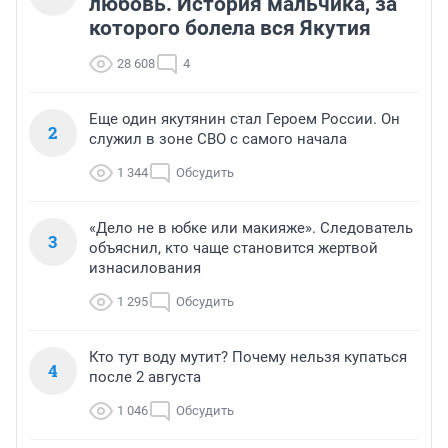
любовь. История мальчика, за
которого болела вся Якутия
28 608
4
Еще один якутянин стал Героем России. Он
2
служил в зоне СВО с самого начала
1 344
Обсудить
«Дело не в юбке или макияже». Следователь
3
объяснил, кто чаще становится жертвой
изнасилования
1 295
Обсудить
Кто тут воду мутит? Почему нельзя купаться
4
после 2 августа
1 046
Обсудить