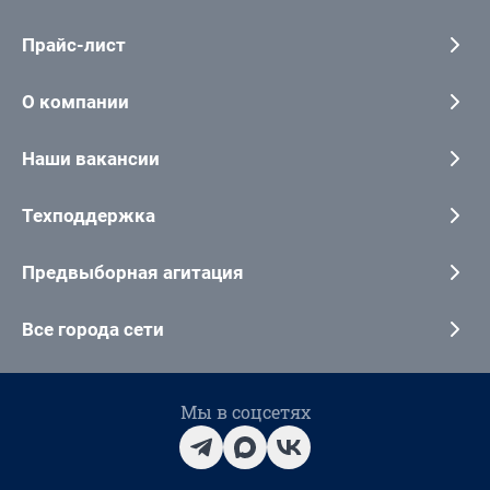
Прайс-лист
О компании
Наши вакансии
Техподдержка
Предвыборная агитация
Все города сети
Мы в соцсетях