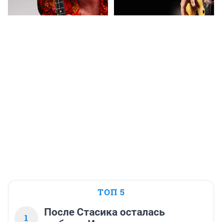
ТОП 5
После Стасика осталась
1