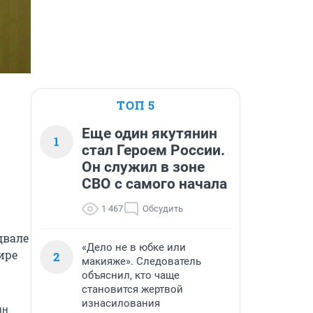
ТОП 5
Еще один якутянин
1
стал Героем России.
Он служил в зоне
СВО с самого начала
1 467
Обсудить
вале 
«Дело не в юбке или
ре 
2
макияже». Следователь
объяснил, кто чаще
становится жертвой
изнасилования
нн