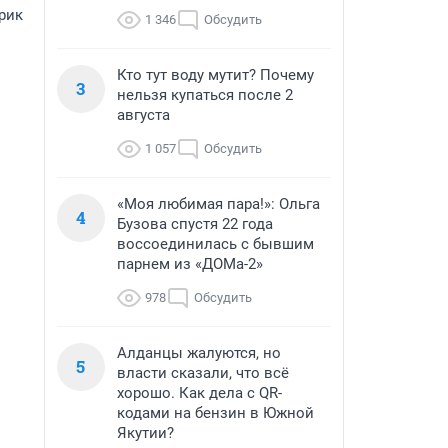
трик
1 346
Обсудить
Кто тут воду мутит? Почему
3
нельзя купаться после 2
августа
1 057
Обсудить
«Моя любимая пара!»: Ольга
4
Бузова спустя 22 года
воссоединилась с бывшим
парнем из «ДОМа-2»
978
Обсудить
Алданцы жалуются, но
5
власти сказали, что всё
хорошо. Как дела с QR-
кодами на бензин в Южной
Якутии?