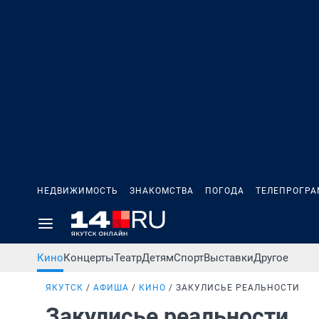
НЕДВИЖИМОСТЬ
ЗНАКОМСТВА
ПОГОДА
ТЕЛЕПРОГР
Кино
Концерты
Театр
Детям
Спорт
Выставки
Другое
ЯКУТСК
АФИША
КИНО
ЗАКУЛИСЬЕ РЕАЛЬНОСТИ
Закулисье реальности