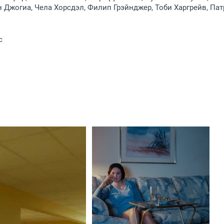
н Джогиа, Чела Хорсдэл, Филип Грэйнджер, Тоби Харгрейв, Па
с