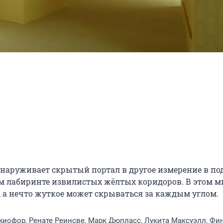
наруживает скрытый портал в другое измерение в под
ом лабиринте извилистых жёлтых коридоров. В этом ми
, а нечто жуткое может скрываться за каждым углом.
иофор, Ренате Реинсве, Марк Дюпласс, Лукита Максуэлл, Фи