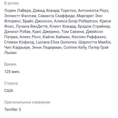
В ролях:
Лорен ЛаВера, Дэвид Ховард Торнтон, Антонелла Роуз,
Эллиотт Фаллэм, Саманта Скаффиди, Маргарет Энн
Флоренс, Брайс Джонсон, Алекса Блэр Робертсон, Криси
Фокс, Лучана ВанДетте, Клинт Ховард, Брэдли Страйкер,
Дэниэл Робак, Крис Джерико, Том Савини, Джейсон
Патрик, Алекс Росс, Кайли Хайман, Келлен Раффаэло,
Стивен Кофилд, Luciana Elisa Quinonez, Шарлотта МакКи,
Чип Каррьере, Энни Ледерман, Corinne Kelly, Питер Грэй
Льюис
Время:
125 мин.
Страна:
США
Оригинальное название:
Terrifier 3