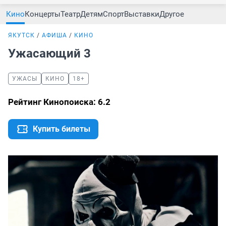
Кино
Концерты
Театр
Детям
Спорт
Выставки
Другое
ЯКУТСК
АФИША
КИНО
Ужасающий 3
УЖАСЫ
КИНО
18+
Рейтинг Кинопоиска: 6.2
Купить билеты