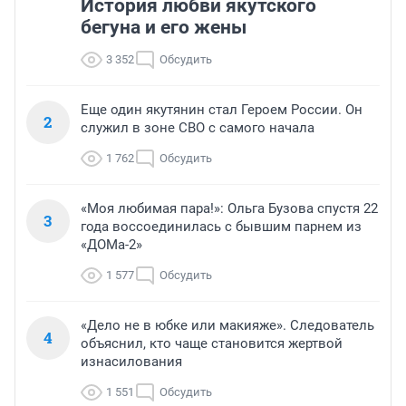
История любви якутского
бегуна и его жены
3 352
Обсудить
Еще один якутянин стал Героем России. Он
2
служил в зоне СВО с самого начала
1 762
Обсудить
«Моя любимая пара!»: Ольга Бузова спустя 22
3
года воссоединилась с бывшим парнем из
«ДОМа-2»
1 577
Обсудить
«Дело не в юбке или макияже». Следователь
4
объяснил, кто чаще становится жертвой
изнасилования
1 551
Обсудить