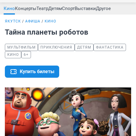
Кино
Концерты
Театр
Детям
Спорт
Выставки
Другое
ЯКУТСК
АФИША
КИНО
Тайна планеты роботов
МУЛЬТФИЛЬМ
ПРИКЛЮЧЕНИЯ
ДЕТЯМ
ФАНТАСТИКА
КИНО
6+
Купить билеты