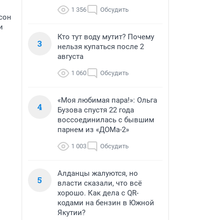
1 356
Обсудить
исон
и
Кто тут воду мутит? Почему
3
нельзя купаться после 2
августа
1 060
Обсудить
«Моя любимая пара!»: Ольга
4
Бузова спустя 22 года
воссоединилась с бывшим
парнем из «ДОМа-2»
1 003
Обсудить
Алданцы жалуются, но
5
власти сказали, что всё
хорошо. Как дела с QR-
кодами на бензин в Южной
Якутии?