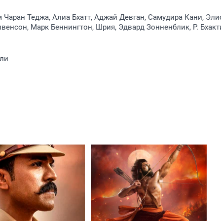
Рам Чаран Теджа, Алиа Бхатт, Аджай Девган, Самудира Кани, Эл
ивенсон, Марк Беннингтон, Шрия, Эдвард Зонненблик, Р. Бхакт
ули