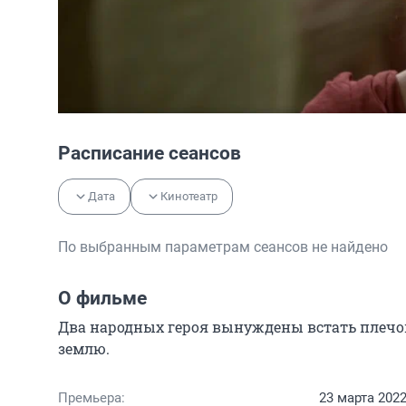
Расписание сеансов
Дата
Кинотеатр
По выбранным параметрам сеансов не найдено
О фильме
Два народных героя вынуждены встать плечом
землю.
Премьера:
23 марта 202