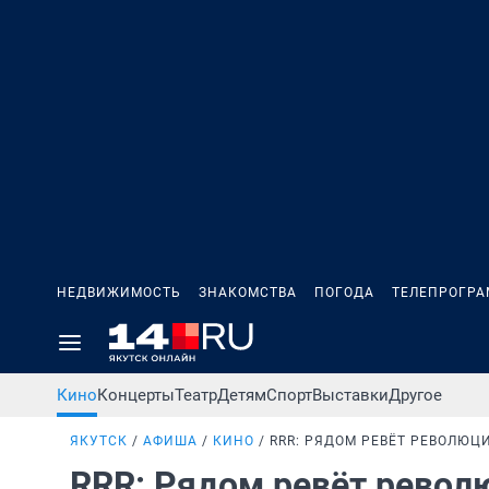
НЕДВИЖИМОСТЬ
ЗНАКОМСТВА
ПОГОДА
ТЕЛЕПРОГР
Кино
Концерты
Театр
Детям
Спорт
Выставки
Другое
ЯКУТСК
АФИША
КИНО
RRR: РЯДОМ РЕВЁТ РЕВОЛЮЦ
RRR: Рядом ревёт рево