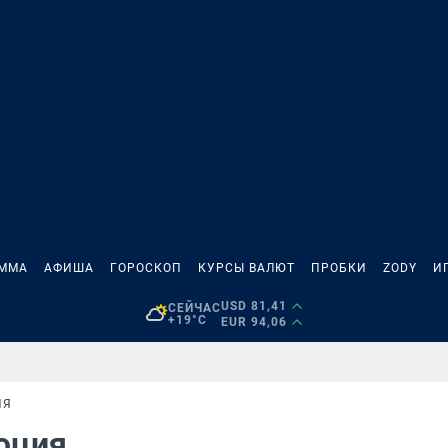
АММА
АФИША
ГОРОСКОП
КУРСЫ ВАЛЮТ
ПРОБКИ
ZODY
И
USD 81,41
СЕЙЧАС
+19°C
EUR 94,06
ИЯ
люция