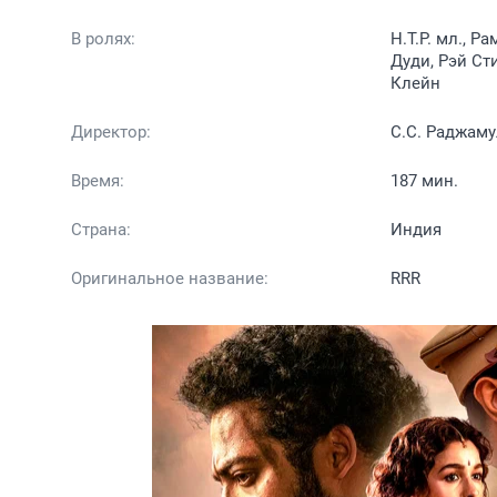
В ролях:
Н.Т.Р. мл., 
Дуди, Рэй Ст
Клейн
Директор:
С.С. Раджам
Время:
187 мин.
Страна:
Индия
Оригинальное название:
RRR