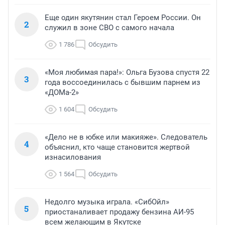
Еще один якутянин стал Героем России. Он
2
служил в зоне СВО с самого начала
1 786
Обсудить
«Моя любимая пара!»: Ольга Бузова спустя 22
3
года воссоединилась с бывшим парнем из
«ДОМа-2»
1 604
Обсудить
«Дело не в юбке или макияже». Следователь
4
объяснил, кто чаще становится жертвой
изнасилования
1 564
Обсудить
Недолго музыка играла. «СибОйл»
5
приостаналивает продажу бензина АИ-95
всем желающим в Якутске