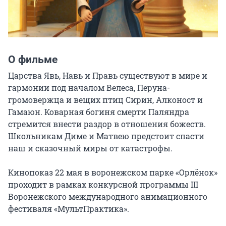
О фильме
Царства Явь, Навь и Правь существуют в мире и 
гармонии под началом Велеса, Перуна-
громовержца и вещих птиц Сирин, Алконост и 
Гамаюн. Коварная богиня смерти Паляндра 
стремится внести раздор в отношения божеств. 
Школьникам Диме и Матвею предстоит спасти 
наш и сказочный миры от катастрофы.

Кинопоказ 22 мая в воронежском парке «Орлёнок» 
проходит в рамках конкурсной программы III 
Воронежского международного анимационного 
фестиваля «МультПрактика».
