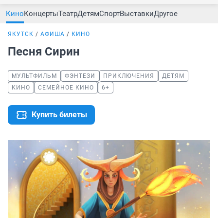
Кино
Концерты
Театр
Детям
Спорт
Выставки
Другое
ЯКУТСК
АФИША
КИНО
Песня Сирин
МУЛЬТФИЛЬМ
ФЭНТЕЗИ
ПРИКЛЮЧЕНИЯ
ДЕТЯМ
КИНО
СЕМЕЙНОЕ КИНО
6+
Купить билеты