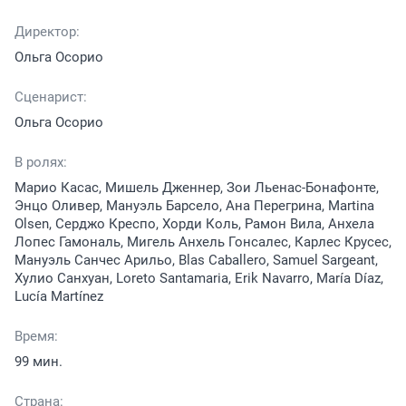
Директор:
Ольга Осорио
Сценарист:
Ольга Осорио
В ролях:
Марио Касас, Мишель Дженнер, Зои Льенас-Бонафонте,
Энцо Оливер, Мануэль Барсело, Ана Перегрина, Martina
Olsen, Серджо Креспо, Хорди Коль, Рамон Вила, Анхела
Лопес Гамональ, Мигель Анхель Гонсалес, Карлес Крусес,
Мануэль Санчес Арильо, Blas Caballero, Samuel Sargeant,
Хулио Санхуан, Loreto Santamaria, Erik Navarro, María Díaz,
Lucía Martínez
Время:
99 мин.
Страна: