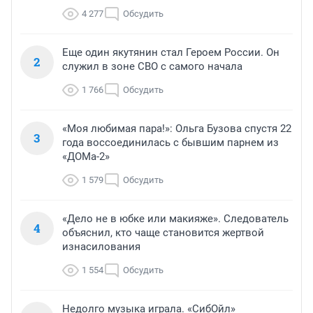
4 277
Обсудить
Еще один якутянин стал Героем России. Он
2
служил в зоне СВО с самого начала
1 766
Обсудить
«Моя любимая пара!»: Ольга Бузова спустя 22
3
года воссоединилась с бывшим парнем из
«ДОМа-2»
1 579
Обсудить
«Дело не в юбке или макияже». Следователь
4
объяснил, кто чаще становится жертвой
изнасилования
1 554
Обсудить
Недолго музыка играла. «СибОйл»