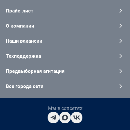
Прайс-лист
О компании
Наши вакансии
Техподдержка
Предвыборная агитация
Все города сети
Мы в соцсетях