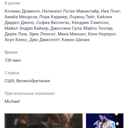
В ролях:
Колман Доминго, Натаниэл Логан Макинтайр, Ниа Лонг,
Амайа Мендоза, Лора Хэрриер, Лоренц Тейт, Кейлин
Даррел Джонс, Софиа Виллегас, Кендрик Сэмпсон,
Майкл Эндрю Бэйкер, Джессика Сула, Майлз Теллер,
Дерек Люк, Эрик Люнсет, Мика Макнил, Хэнк Нортроп,
Хоуп Бэнкс, Джо Джиллетт, Кевин Шиник
Время:
130 мин.
Страна:
США, Великобритания
Оригинальное название:
Michael