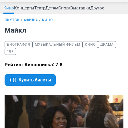
Кино
Концерты
Театр
Детям
Спорт
Выставки
Другое
ЯКУТСК
АФИША
КИНО
Майкл
БИОГРАФИЯ
МУЗЫКАЛЬНЫЙ ФИЛЬМ
КИНО
ДРАМА
18+
Рейтинг Кинопоиска: 7.8
Купить билеты