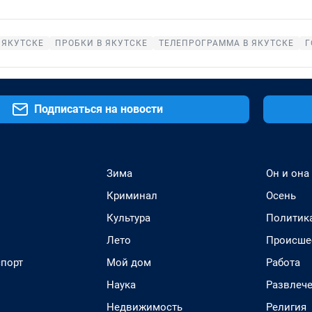
 ЯКУТСКЕ
ПРОБКИ В ЯКУТСКЕ
ТЕЛЕПРОГРАММА В ЯКУТСКЕ
Г
Подписаться на новости
Зима
Он и она
Криминал
Осень
Культура
Политик
Лето
Происше
спорт
Мой дом
Работа
Наука
Развлеч
Недвижимость
Религия