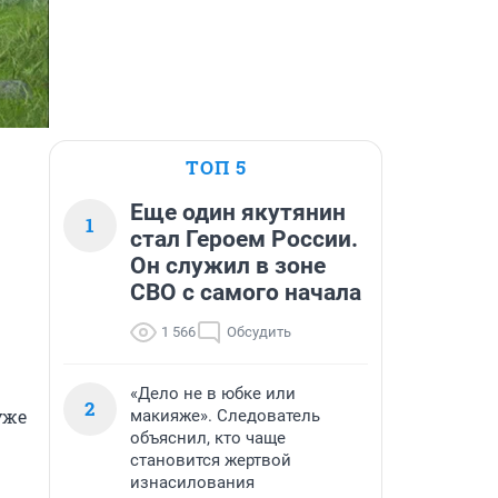
ТОП 5
Еще один якутянин
1
стал Героем России.
Он служил в зоне
СВО с самого начала
1 566
Обсудить
«Дело не в юбке или
2
же 
макияже». Следователь
объяснил, кто чаще
становится жертвой
изнасилования