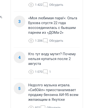
1 422
Обсудить
н,
«Моя любимая пара!»: Ольга
3
Бузова спустя 22 года
воссоединилась с бывшим
парнем из «ДОМа-2»
1 206
Обсудить
Кто тут воду мутит? Почему
4
нельзя купаться после 2
августа
1 070
1
Недолго музыка играла.
5
«СибОйл» приостаналивает
продажу бензина АИ-95 всем
желающим в Якутске
922
Обсудить