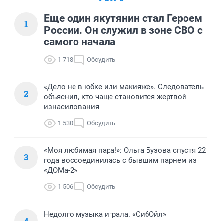
Еще один якутянин стал Героем
1
России. Он служил в зоне СВО с
самого начала
1 718
Обсудить
«Дело не в юбке или макияже». Следователь
2
объяснил, кто чаще становится жертвой
изнасилования
1 530
Обсудить
«Моя любимая пара!»: Ольга Бузова спустя 22
3
года воссоединилась с бывшим парнем из
«ДОМа-2»
1 506
Обсудить
Недолго музыка играла. «СибОйл»
4