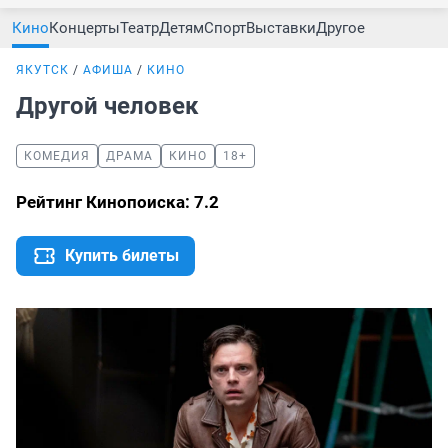
Кино
Концерты
Театр
Детям
Спорт
Выставки
Другое
ЯКУТСК
АФИША
КИНО
Другой человек
КОМЕДИЯ
ДРАМА
КИНО
18+
Рейтинг Кинопоиска: 7.2
Купить билеты