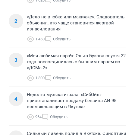
1 620
Обсудить
«Дело не в юбке или макияже». Следователь
2
объяснил, кто чаще становится жертвой
изнасилования
1 460
Обсудить
«Моя любимая пара!»: Ольга Бузова спустя 22
3
года воссоединилась с бывшим парнем из
«ДОМа-2»
1 300
Обсудить
Недолго музыка играла. «СибОйл»
4
приостаналивает продажу бензина АИ-95
всем желающим в Якутске
964
Обсудить
Сильный ливень полил в Якутске. Синоптики